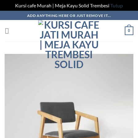
Kursi cafe Murah | Meja Kayu Solid Trembesi
Tutup
Skip
ADD ANYTHING HERE OR JUST REMOVE IT...
to
content
0