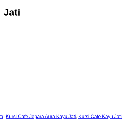
 Jati
ra
,
Kursi Cafe Jepara Aura Kayu Jati
,
Kursi Cafe Kayu Jati