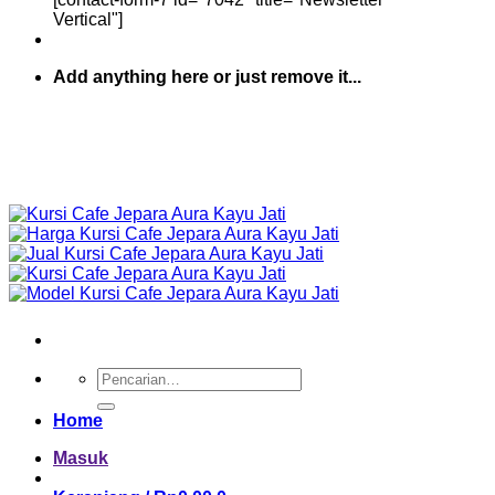
Vertical"]
Add anything here or just remove it...
Pencarian
untuk:
Home
Masuk