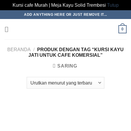
Kursi cafe Murah | Meja Kayu Solid Trembesi
Tutup
Skip
ADD ANYTHING HERE OR JUST REMOVE IT...
to
content
0
BERANDA
/
PRODUK DENGAN TAG “KURSI KAYU
JATI UNTUK CAFE KOMERSIAL”
SARING