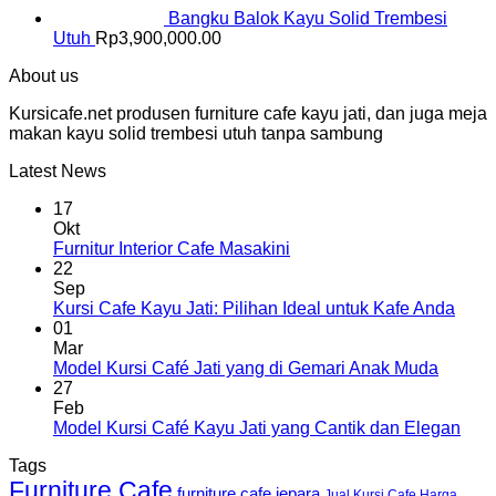
Bangku Balok Kayu Solid Trembesi
Utuh
Rp
3,900,000.00
About us
Kursicafe.net produsen furniture cafe kayu jati, dan juga meja
makan kayu solid trembesi utuh tanpa sambung
Latest News
17
Okt
Furnitur Interior Cafe Masakini
22
Sep
Kursi Cafe Kayu Jati: Pilihan Ideal untuk Kafe Anda
01
Mar
Model Kursi Café Jati yang di Gemari Anak Muda
27
Feb
Model Kursi Café Kayu Jati yang Cantik dan Elegan
Tags
Furniture Cafe
furniture cafe jepara
Jual Kursi Cafe Harga