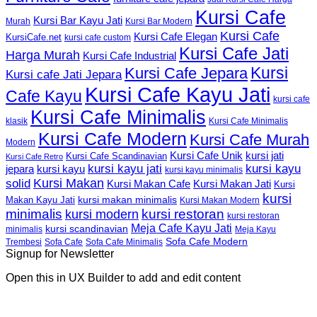
Kursi Cafe
Kursi Bar Kayu Jati
Murah
Kursi Bar Modern
Kursi Cafe
Kursi Cafe Elegan
KursiCafe.net
kursi cafe custom
Kursi Cafe Jati
Harga Murah
Kursi Cafe Industrial
Kursi
Kursi Cafe Jepara
Kursi cafe Jati Jepara
Kursi Cafe Kayu Jati
Cafe Kayu
kursi cafe
Kursi Cafe Minimalis
Kursi Cafe Minimalis
klasik
Kursi Cafe Modern
Kursi Cafe Murah
Modern
Kursi Cafe Unik
kursi jati
Kursi Cafe Scandinavian
Kursi Cafe Retro
kursi kayu jati
kursi kayu
kursi kayu
jepara
kursi kayu minimalis
Kursi Makan
solid
Kursi Makan Jati
Kursi Makan Cafe
Kursi
kursi
kursi makan minimalis
Makan Kayu Jati
Kursi Makan Modern
minimalis
kursi restoran
kursi modern
kursi restoran
Meja Cafe Kayu Jati
kursi scandinavian
Meja Kayu
minimalis
Sofa Cafe Modern
Trembesi
Sofa Cafe
Sofa Cafe Minimalis
Signup for Newsletter
Open this in UX Builder to add and edit content