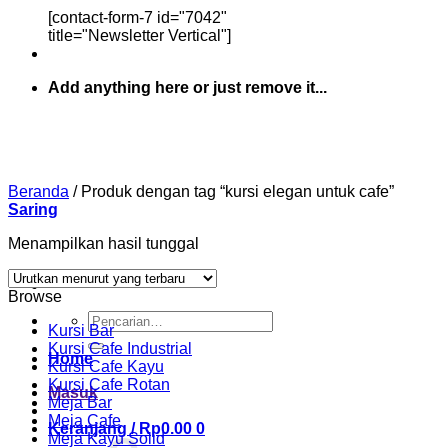
[contact-form-7 id="7042"
title="Newsletter Vertical"]
Add anything here or just remove it...
Beranda
/
Produk dengan tag “kursi elegan untuk cafe”
Saring
Menampilkan hasil tunggal
Browse
Pencarian
Kursi Bar
untuk:
Kursi Cafe Industrial
Home
Kursi Cafe Kayu
Kursi Cafe Rotan
Masuk
Meja Bar
Meja Cafe
Keranjang /
Rp
0.00
0
Meja Kayu Solid