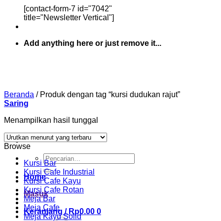
[contact-form-7 id="7042"
title="Newsletter Vertical"]
Add anything here or just remove it...
Beranda
/
Produk dengan tag “kursi dudukan rajut”
Saring
Menampilkan hasil tunggal
Browse
Pencarian
Kursi Bar
untuk:
Kursi Cafe Industrial
Home
Kursi Cafe Kayu
Kursi Cafe Rotan
Masuk
Meja Bar
Meja Cafe
Keranjang /
Rp
0.00
0
Meja Kayu Solid