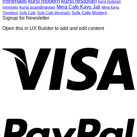
minimalis
kursi restoran
kursi modern
kursi restoran
Meja Cafe Kayu Jati
kursi scandinavian
Meja Kayu
minimalis
Sofa Cafe Modern
Trembesi
Sofa Cafe
Sofa Cafe Minimalis
Signup for Newsletter
Open this in UX Builder to add and edit content