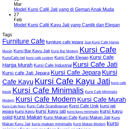
Mar
Model Kursi Café Jati yang di Gemari Anak Muda
27
Feb
Model Kursi Café Kayu Jati yang Cantik dan Elegan
Tags
Furniture Cafe
furniture cafe jepara
Jual Kursi Cafe Harga
Kursi Cafe
Kursi Bar Kayu Jati
Murah
Kursi Bar Modern
Kursi Cafe
Kursi Cafe Elegan
KursiCafe.net
kursi cafe custom
Kursi Cafe Jati
Harga Murah
Kursi Cafe Industrial
Kursi
Kursi Cafe Jepara
Kursi cafe Jati Jepara
Kursi Cafe Kayu Jati
Cafe Kayu
kursi cafe
Kursi Cafe Minimalis
Kursi Cafe Minimalis
klasik
Kursi Cafe Modern
Kursi Cafe Murah
Modern
Kursi Cafe Unik
kursi jati
Kursi Cafe Scandinavian
Kursi Cafe Retro
kursi kayu jati
kursi kayu
kursi kayu
jepara
kursi kayu minimalis
Kursi Makan
solid
Kursi Makan Jati
Kursi Makan Cafe
Kursi
kursi
kursi makan minimalis
Makan Kayu Jati
Kursi Makan Modern