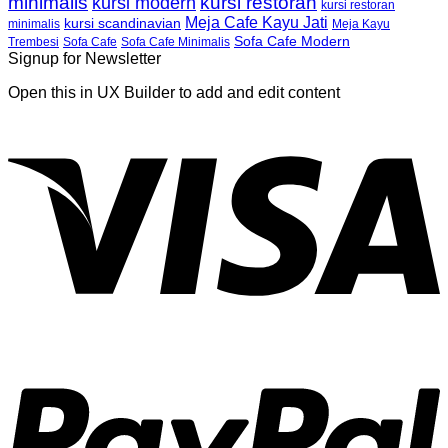
minimalis
kursi restoran
kursi modern
kursi restoran
Meja Cafe Kayu Jati
kursi scandinavian
Meja Kayu
minimalis
Sofa Cafe Modern
Trembesi
Sofa Cafe
Sofa Cafe Minimalis
Signup for Newsletter
Open this in UX Builder to add and edit content