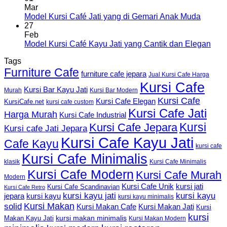
Mar
Model Kursi Café Jati yang di Gemari Anak Muda
27
Feb
Model Kursi Café Kayu Jati yang Cantik dan Elegan
Tags
Furniture Cafe
furniture cafe jepara
Jual Kursi Cafe Harga
Kursi Cafe
Kursi Bar Kayu Jati
Murah
Kursi Bar Modern
Kursi Cafe
Kursi Cafe Elegan
KursiCafe.net
kursi cafe custom
Kursi Cafe Jati
Harga Murah
Kursi Cafe Industrial
Kursi
Kursi Cafe Jepara
Kursi cafe Jati Jepara
Kursi Cafe Kayu Jati
Cafe Kayu
kursi cafe
Kursi Cafe Minimalis
Kursi Cafe Minimalis
klasik
Kursi Cafe Modern
Kursi Cafe Murah
Modern
Kursi Cafe Unik
kursi jati
Kursi Cafe Scandinavian
Kursi Cafe Retro
kursi kayu jati
kursi kayu
kursi kayu
jepara
kursi kayu minimalis
Kursi Makan
solid
Kursi Makan Jati
Kursi Makan Cafe
Kursi
kursi
kursi makan minimalis
Makan Kayu Jati
Kursi Makan Modern