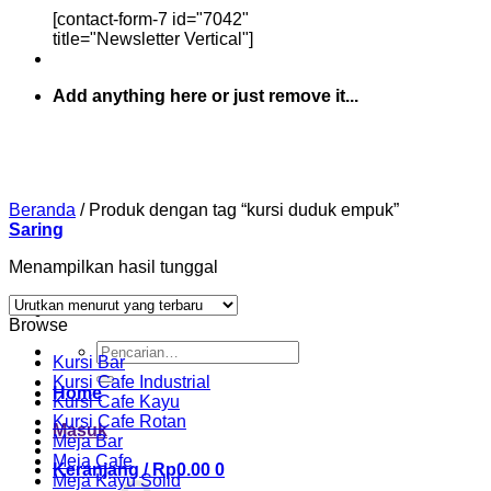
[contact-form-7 id="7042"
title="Newsletter Vertical"]
Add anything here or just remove it...
Beranda
/
Produk dengan tag “kursi duduk empuk”
Saring
Menampilkan hasil tunggal
Browse
Pencarian
Kursi Bar
untuk:
Kursi Cafe Industrial
Home
Kursi Cafe Kayu
Kursi Cafe Rotan
Masuk
Meja Bar
Meja Cafe
Keranjang /
Rp
0.00
0
Meja Kayu Solid