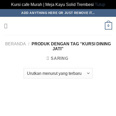
Kursi cafe Murah | Meja Kayu Solid Trembesi
Tutup
Skip
ADD ANYTHING HERE OR JUST REMOVE IT...
to
content
0
BERANDA
/
PRODUK DENGAN TAG “KURSI DINING
JATI”
SARING