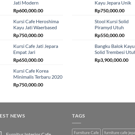
Jati Modern
Kayu Jepara Unik
Rp
600,000.00
Rp
750,000.00
Kursi Cafe Heroshima
Stool Kursi Solid
Kayu Jati Waerbased
Piramyd Utuh
Rp
750,000.00
Rp
550,000.00
Kursi Cafe Jati Jepara
Bangku Balok Kayu
Empat Jari
Solid Trembesi Utu
Rp
650,000.00
Rp
3,900,000.00
Kursi Cafe Korea
Minimalis Terbaru 2020
Rp
750,000.00
TEST NEWS
TAGS
Furniture Cafe
furniture cafe jep
Furnitur Interior Cafe