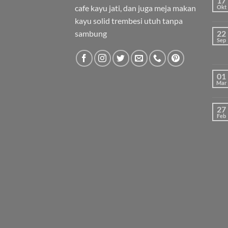
17
cafe kayu jati, dan juga meja makan
Okt
kayu solid trembesi utuh tanpa
sambung
22
Sep
01
Mar
27
Feb