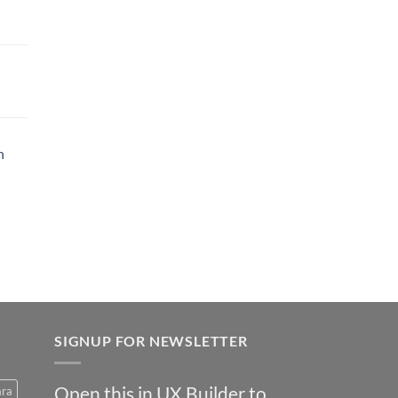
h
SIGNUP FOR NEWSLETTER
Open this in UX Builder to
ara