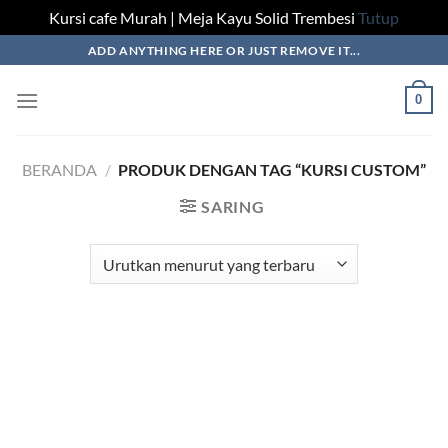
Kursi cafe Murah | Meja Kayu Solid Trembesi
Tutup
Skip
ADD ANYTHING HERE OR JUST REMOVE IT...
to
content
0
BERANDA
/
PRODUK DENGAN TAG “KURSI CUSTOM”
SARING