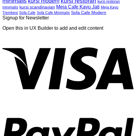
minimalis
kursi restoran
kursi modern
kursi restoran
Meja Cafe Kayu Jati
kursi scandinavian
Meja Kayu
minimalis
Sofa Cafe Modern
Trembesi
Sofa Cafe
Sofa Cafe Minimalis
Signup for Newsletter
Open this in UX Builder to add and edit content