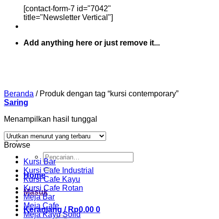
[contact-form-7 id="7042"
title="Newsletter Vertical"]
Add anything here or just remove it...
Beranda
/
Produk dengan tag “kursi contemporary”
Saring
Menampilkan hasil tunggal
Browse
Pencarian
Kursi Bar
untuk:
Kursi Cafe Industrial
Home
Kursi Cafe Kayu
Kursi Cafe Rotan
Masuk
Meja Bar
Meja Cafe
Keranjang /
Rp
0.00
0
Meja Kayu Solid