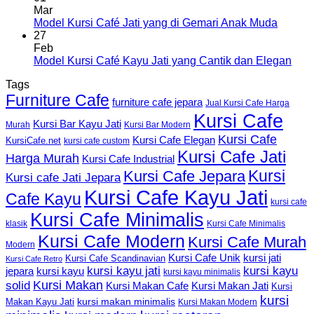
Mar
Model Kursi Café Jati yang di Gemari Anak Muda
27
Feb
Model Kursi Café Kayu Jati yang Cantik dan Elegan
Tags
Furniture Cafe
furniture cafe jepara
Jual Kursi Cafe Harga
Kursi Cafe
Kursi Bar Kayu Jati
Murah
Kursi Bar Modern
Kursi Cafe
Kursi Cafe Elegan
KursiCafe.net
kursi cafe custom
Kursi Cafe Jati
Harga Murah
Kursi Cafe Industrial
Kursi
Kursi Cafe Jepara
Kursi cafe Jati Jepara
Kursi Cafe Kayu Jati
Cafe Kayu
kursi cafe
Kursi Cafe Minimalis
Kursi Cafe Minimalis
klasik
Kursi Cafe Modern
Kursi Cafe Murah
Modern
Kursi Cafe Unik
kursi jati
Kursi Cafe Scandinavian
Kursi Cafe Retro
kursi kayu jati
kursi kayu
kursi kayu
jepara
kursi kayu minimalis
Kursi Makan
solid
Kursi Makan Jati
Kursi Makan Cafe
Kursi
kursi
kursi makan minimalis
Makan Kayu Jati
Kursi Makan Modern