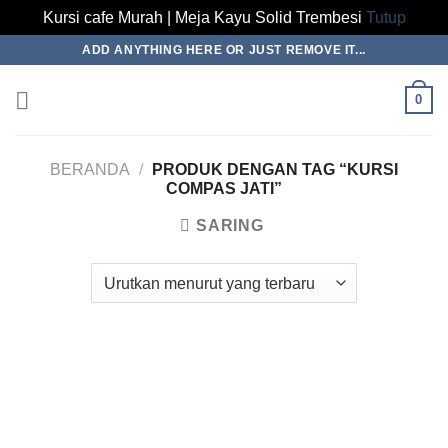
Kursi cafe Murah | Meja Kayu Solid Trembesi
Tutup
Skip
ADD ANYTHING HERE OR JUST REMOVE IT...
to
content
0
BERANDA
/
PRODUK DENGAN TAG “KURSI
COMPAS JATI”
SARING