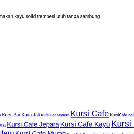
ja makan kayu solid trembesi utuh tanpa sambung
Kursi Cafe
Kursi Bar Kayu Jati
KursiCafe.net
h
Kursi Bar Modern
Kursi
Kursi Cafe Kayu
Kursi Cafe Jepara
ara
dern
Kursi Cafe Murah