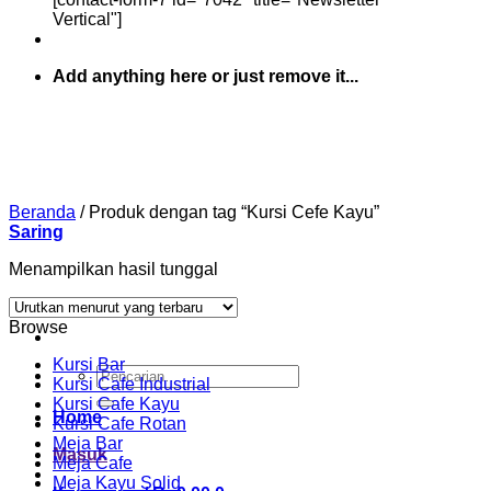
Vertical"]
Add anything here or just remove it...
Beranda
/
Produk dengan tag “Kursi Cefe Kayu”
Saring
Menampilkan hasil tunggal
Browse
Kursi Bar
Pencarian
Kursi Cafe Industrial
untuk:
Kursi Cafe Kayu
Home
Kursi Cafe Rotan
Meja Bar
Masuk
Meja Cafe
Meja Kayu Solid