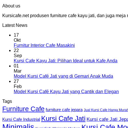
About us
Kursicafe.net produsen furniture cafe kayu jati, dan juga me
Latest News
17
Okt
Furnitur Interior Cafe Masakini
22
Sep
Kursi Cafe Kayu Jati: Pilihan Ideal untuk Kafe Anda
01
Mar
Model Kursi Café Jati yang di Gemari Anak Muda
27
Feb
Model Kursi Café Kayu Jati yang Cantik dan Elegan
Tags
Furniture Cafe
furniture cafe jepara
Jual Kursi Cafe Harga Mura
Kursi Cafe Jati
Kursi cafe Jati Jep
Kursi Cafe Industrial
Minimalis
Kursi Cafe Mo