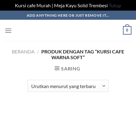
Kursi cafe Murah | Meja Kayu Solid Trembesi
Tutup
Skip
ADD ANYTHING HERE OR JUST REMOVE IT...
to
content
0
BERANDA
/
PRODUK DENGAN TAG “KURSI CAFE
WARNA SOFT”
SARING