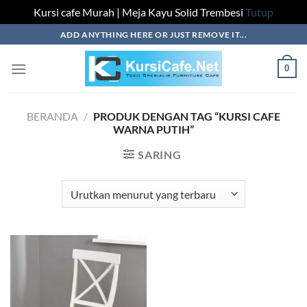
Kursi cafe Murah | Meja Kayu Solid Trembesi
Tutup
Skip
ADD ANYTHING HERE OR JUST REMOVE IT...
to
content
0
BERANDA
/
PRODUK DENGAN TAG “KURSI CAFE
WARNA PUTIH”
SARING