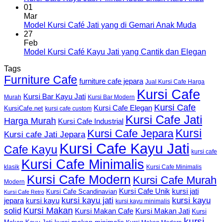
01
Mar
Model Kursi Café Jati yang di Gemari Anak Muda
27
Feb
Model Kursi Café Kayu Jati yang Cantik dan Elegan
Tags
Furniture Cafe
furniture cafe jepara
Jual Kursi Cafe Harga
Kursi Cafe
Kursi Bar Kayu Jati
Murah
Kursi Bar Modern
Kursi Cafe
Kursi Cafe Elegan
KursiCafe.net
kursi cafe custom
Kursi Cafe Jati
Harga Murah
Kursi Cafe Industrial
Kursi
Kursi Cafe Jepara
Kursi cafe Jati Jepara
Kursi Cafe Kayu Jati
Cafe Kayu
kursi cafe
Kursi Cafe Minimalis
Kursi Cafe Minimalis
klasik
Kursi Cafe Modern
Kursi Cafe Murah
Modern
Kursi Cafe Unik
kursi jati
Kursi Cafe Scandinavian
Kursi Cafe Retro
kursi kayu jati
kursi kayu
kursi kayu
jepara
kursi kayu minimalis
Kursi Makan
solid
Kursi Makan Jati
Kursi Makan Cafe
Kursi
kursi