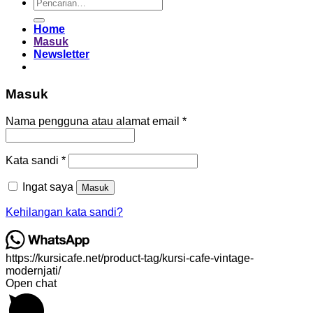
Pencarian
untuk:
Home
Masuk
Newsletter
Masuk
Wajib
Nama pengguna atau alamat email
*
Wajib
Kata sandi
*
Ingat saya
Masuk
Kehilangan kata sandi?
https://kursicafe.net/product-tag/kursi-cafe-vintage-
modernjati/
Open chat