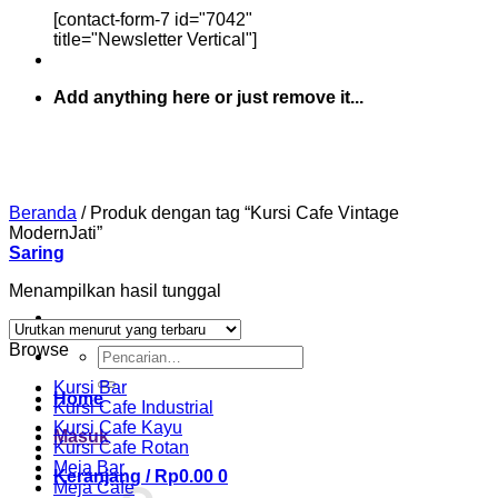
[contact-form-7 id="7042"
title="Newsletter Vertical"]
Add anything here or just remove it...
Beranda
/
Produk dengan tag “Kursi Cafe Vintage
ModernJati”
Saring
Menampilkan hasil tunggal
Browse
Pencarian
untuk:
Kursi Bar
Home
Kursi Cafe Industrial
Kursi Cafe Kayu
Masuk
Kursi Cafe Rotan
Meja Bar
Keranjang /
Rp
0.00
0
Meja Cafe