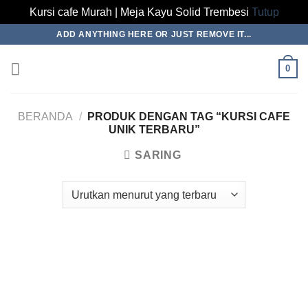
Kursi cafe Murah | Meja Kayu Solid Trembesi
Tutup
Skip
ADD ANYTHING HERE OR JUST REMOVE IT...
to
content
0
BERANDA
/
PRODUK DENGAN TAG “KURSI CAFE
UNIK TERBARU”
SARING