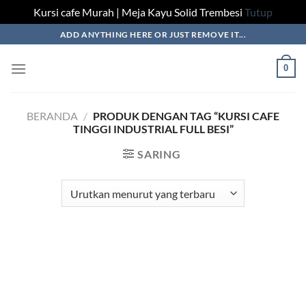
Kursi cafe Murah | Meja Kayu Solid Trembesi
Tutup
Skip
ADD ANYTHING HERE OR JUST REMOVE IT...
to
content
0
BERANDA
/
PRODUK DENGAN TAG “KURSI CAFE
TINGGI INDUSTRIAL FULL BESI”
SARING