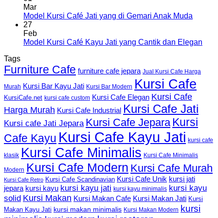
Mar
Model Kursi Café Jati yang di Gemari Anak Muda
27
Feb
Model Kursi Café Kayu Jati yang Cantik dan Elegan
Tags
Furniture Cafe
furniture cafe jepara
Jual Kursi Cafe Harga
Kursi Cafe
Kursi Bar Kayu Jati
Murah
Kursi Bar Modern
Kursi Cafe
Kursi Cafe Elegan
KursiCafe.net
kursi cafe custom
Kursi Cafe Jati
Harga Murah
Kursi Cafe Industrial
Kursi
Kursi Cafe Jepara
Kursi cafe Jati Jepara
Kursi Cafe Kayu Jati
Cafe Kayu
kursi cafe
Kursi Cafe Minimalis
Kursi Cafe Minimalis
klasik
Kursi Cafe Modern
Kursi Cafe Murah
Modern
Kursi Cafe Unik
kursi jati
Kursi Cafe Scandinavian
Kursi Cafe Retro
kursi kayu jati
kursi kayu
kursi kayu
jepara
kursi kayu minimalis
Kursi Makan
solid
Kursi Makan Jati
Kursi Makan Cafe
Kursi
kursi
kursi makan minimalis
Makan Kayu Jati
Kursi Makan Modern