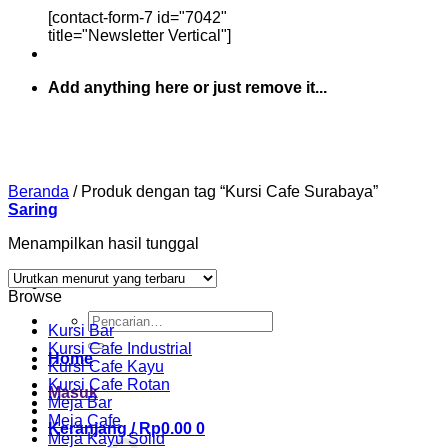
[contact-form-7 id="7042"
title="Newsletter Vertical"]
Add anything here or just remove it...
Beranda
/
Produk dengan tag “Kursi Cafe Surabaya”
Saring
Menampilkan hasil tunggal
Browse
Pencarian
Kursi Bar
untuk:
Kursi Cafe Industrial
Home
Kursi Cafe Kayu
Kursi Cafe Rotan
Masuk
Meja Bar
Meja Cafe
Keranjang /
Rp
0.00
0
Meja Kayu Solid