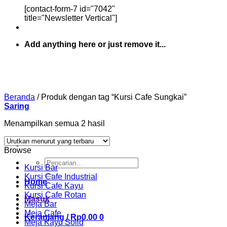
[contact-form-7 id="7042"
title="Newsletter Vertical"]
Add anything here or just remove it...
Beranda
/
Produk dengan tag “Kursi Cafe Sungkai”
Saring
Diurutkan
Menampilkan semua 2 hasil
menurut
yang
Browse
terbaru
Pencarian
Kursi Bar
untuk:
Kursi Cafe Industrial
Home
Kursi Cafe Kayu
Kursi Cafe Rotan
Masuk
Meja Bar
Meja Cafe
Keranjang /
Rp
0.00
0
Meja Kayu Solid