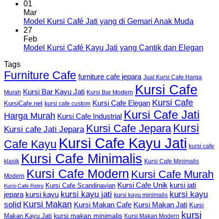
01
Mar
Model Kursi Café Jati yang di Gemari Anak Muda
27
Feb
Model Kursi Café Kayu Jati yang Cantik dan Elegan
Tags
Furniture Cafe
furniture cafe jepara
Jual Kursi Cafe Harga
Kursi Cafe
Kursi Bar Kayu Jati
Murah
Kursi Bar Modern
Kursi Cafe
Kursi Cafe Elegan
KursiCafe.net
kursi cafe custom
Kursi Cafe Jati
Harga Murah
Kursi Cafe Industrial
Kursi
Kursi Cafe Jepara
Kursi cafe Jati Jepara
Kursi Cafe Kayu Jati
Cafe Kayu
kursi cafe
Kursi Cafe Minimalis
Kursi Cafe Minimalis
klasik
Kursi Cafe Modern
Kursi Cafe Murah
Modern
Kursi Cafe Unik
kursi jati
Kursi Cafe Scandinavian
Kursi Cafe Retro
kursi kayu jati
kursi kayu
kursi kayu
jepara
kursi kayu minimalis
Kursi Makan
solid
Kursi Makan Jati
Kursi Makan Cafe
Kursi
kursi
kursi makan minimalis
Makan Kayu Jati
Kursi Makan Modern