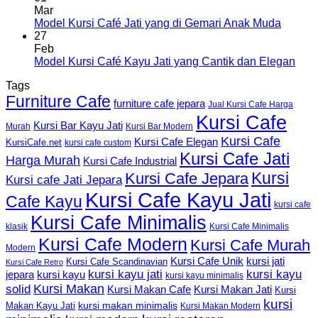
Mar
Model Kursi Café Jati yang di Gemari Anak Muda
27
Feb
Model Kursi Café Kayu Jati yang Cantik dan Elegan
Tags
Furniture Cafe
furniture cafe jepara
Jual Kursi Cafe Harga
Kursi Cafe
Kursi Bar Kayu Jati
Murah
Kursi Bar Modern
Kursi Cafe
Kursi Cafe Elegan
KursiCafe.net
kursi cafe custom
Kursi Cafe Jati
Harga Murah
Kursi Cafe Industrial
Kursi
Kursi Cafe Jepara
Kursi cafe Jati Jepara
Kursi Cafe Kayu Jati
Cafe Kayu
kursi cafe
Kursi Cafe Minimalis
Kursi Cafe Minimalis
klasik
Kursi Cafe Modern
Kursi Cafe Murah
Modern
Kursi Cafe Unik
kursi jati
Kursi Cafe Scandinavian
Kursi Cafe Retro
kursi kayu jati
kursi kayu
kursi kayu
jepara
kursi kayu minimalis
Kursi Makan
solid
Kursi Makan Jati
Kursi Makan Cafe
Kursi
kursi
kursi makan minimalis
Makan Kayu Jati
Kursi Makan Modern