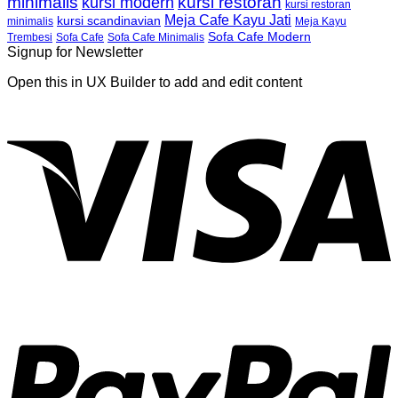
minimalis
kursi restoran
kursi modern
kursi restoran
Meja Cafe Kayu Jati
kursi scandinavian
Meja Kayu
minimalis
Sofa Cafe Modern
Trembesi
Sofa Cafe
Sofa Cafe Minimalis
Signup for Newsletter
Open this in UX Builder to add and edit content