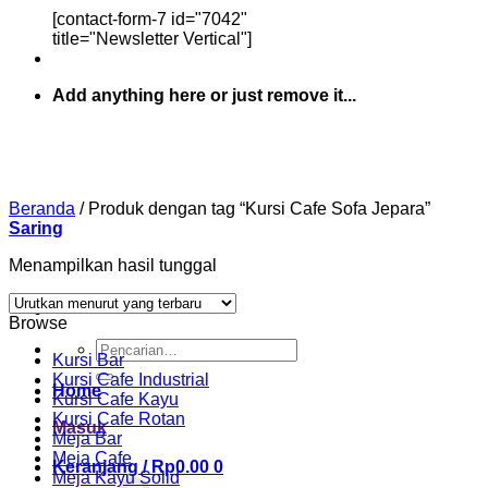
[contact-form-7 id="7042"
title="Newsletter Vertical"]
Add anything here or just remove it...
Beranda
/
Produk dengan tag “Kursi Cafe Sofa Jepara”
Saring
Menampilkan hasil tunggal
Browse
Pencarian
Kursi Bar
untuk:
Kursi Cafe Industrial
Home
Kursi Cafe Kayu
Kursi Cafe Rotan
Masuk
Meja Bar
Meja Cafe
Keranjang /
Rp
0.00
0
Meja Kayu Solid