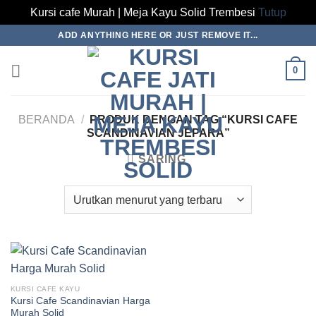
Kursi cafe Murah | Meja Kayu Solid Trembesi
Tutup
Skip
ADD ANYTHING HERE OR JUST REMOVE IT...
to
content
0
BERANDA
/
PRODUK DENGAN TAG “KURSI CAFE
SCANDINAVIAN JEPARA”
SARING
KURSI CAFE KAYU
Kursi Cafe Scandinavian Harga
Murah Solid