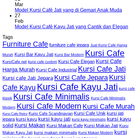
Mar
Model Kursi Café Jati yang di Gemari Anak Muda
27
Feb
Model Kursi Café Kayu Jati yang Cantik dan Elegan
Tags
Furniture Cafe
furniture cafe jepara
Jual Kursi Cafe Harga
Kursi Cafe
Kursi Bar Kayu Jati
Murah
Kursi Bar Modern
Kursi Cafe
Kursi Cafe Elegan
KursiCafe.net
kursi cafe custom
Kursi Cafe Jati
Harga Murah
Kursi Cafe Industrial
Kursi
Kursi Cafe Jepara
Kursi cafe Jati Jepara
Kursi Cafe Kayu Jati
Cafe Kayu
kursi cafe
Kursi Cafe Minimalis
Kursi Cafe Minimalis
klasik
Kursi Cafe Modern
Kursi Cafe Murah
Modern
Kursi Cafe Unik
kursi jati
Kursi Cafe Scandinavian
Kursi Cafe Retro
kursi kayu jati
kursi kayu
kursi kayu
jepara
kursi kayu minimalis
Kursi Makan
solid
Kursi Makan Jati
Kursi Makan Cafe
Kursi
kursi
kursi makan minimalis
Makan Kayu Jati
Kursi Makan Modern