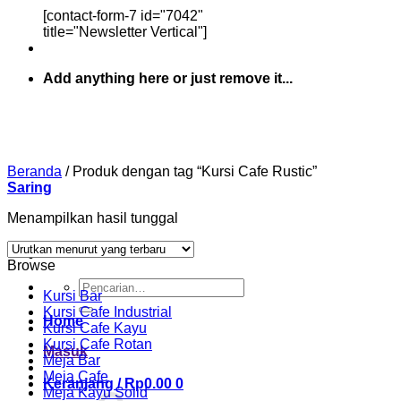
[contact-form-7 id="7042"
title="Newsletter Vertical"]
Add anything here or just remove it...
Beranda
/
Produk dengan tag “Kursi Cafe Rustic”
Saring
Menampilkan hasil tunggal
Browse
Pencarian
Kursi Bar
untuk:
Kursi Cafe Industrial
Home
Kursi Cafe Kayu
Kursi Cafe Rotan
Masuk
Meja Bar
Meja Cafe
Keranjang /
Rp
0.00
0
Meja Kayu Solid