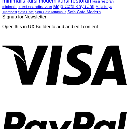
minimalis
kursi restoran
kursi modern
kursi restoran
Meja Cafe Kayu Jati
kursi scandinavian
Meja Kayu
minimalis
Sofa Cafe Modern
Trembesi
Sofa Cafe
Sofa Cafe Minimalis
Signup for Newsletter
Open this in UX Builder to add and edit content