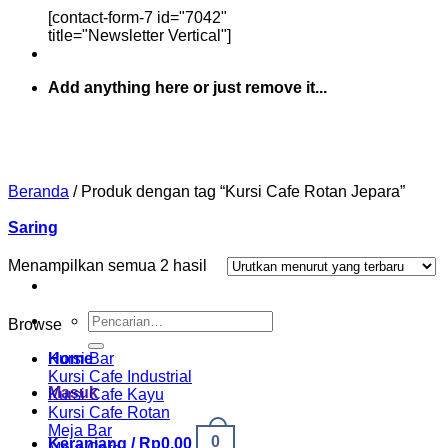
[contact-form-7 id="7042"
title="Newsletter Vertical"]
Add anything here or just remove it...
Beranda
/
Produk dengan tag “Kursi Cafe Rotan Jepara”
Saring
Diurutkan
Menampilkan semua 2 hasil
menurut
yang
Pencarian
terbaru
Browse
untuk:
Home
Kursi Bar
Kursi Cafe Industrial
Masuk
Kursi Cafe Kayu
Kursi Cafe Rotan
Meja Bar
0
Keranjang /
Rp
0.00