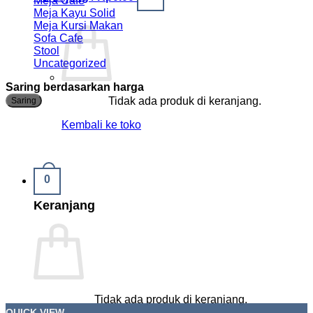
Meja Cafe
Meja Kayu Solid
Meja Kursi Makan
Sofa Cafe
Stool
Uncategorized
Saring berdasarkan harga
H
H
Tidak ada produk di keranjang.
Saring
t
t
Kembali ke toko
0
Keranjang
Tidak ada produk di keranjang.
QUICK VIEW