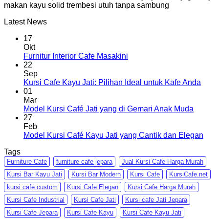
makan kayu solid trembesi utuh tanpa sambung
Latest News
17
Okt
Furnitur Interior Cafe Masakini
22
Sep
Kursi Cafe Kayu Jati: Pilihan Ideal untuk Kafe Anda
01
Mar
Model Kursi Café Jati yang di Gemari Anak Muda
27
Feb
Model Kursi Café Kayu Jati yang Cantik dan Elegan
Tags
Furniture Cafe
furniture cafe jepara
Jual Kursi Cafe Harga Murah
Kursi Bar Kayu Jati
Kursi Bar Modern
Kursi Cafe
KursiCafe.net
kursi cafe custom
Kursi Cafe Elegan
Kursi Cafe Harga Murah
Kursi Cafe Industrial
Kursi Cafe Jati
Kursi cafe Jati Jepara
Kursi Cafe Jepara
Kursi Cafe Kayu
Kursi Cafe Kayu Jati