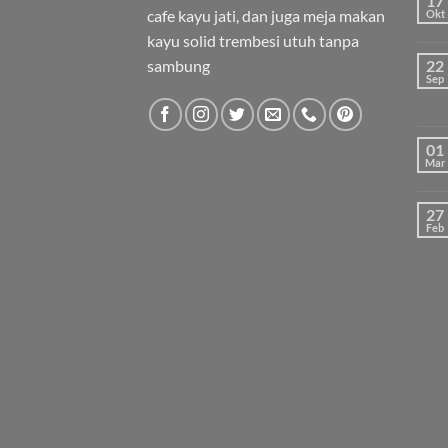
17
cafe kayu jati, dan juga meja makan
Okt
kayu solid trembesi utuh tanpa
sambung
22
Sep
01
Mar
27
Feb