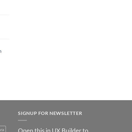
h
SIGNUP FOR NEWSLETTER
Open this in UX Builder to
ara