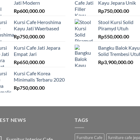
Jati Modern
Kayu Jepara Unik
Rp
600,000.00
Rp
750,000.00
Kursi Cafe Heroshima
Stool Kursi Solid
Kayu Jati Waerbased
Piramyd Utuh
Rp
750,000.00
Rp
550,000.00
Kursi Cafe Jati Jepara
Bangku Balok Kayu
Empat Jari
Solid Trembesi Utu
Rp
650,000.00
Rp
3,900,000.00
Kursi Cafe Korea
Minimalis Terbaru 2020
Rp
750,000.00
TEST NEWS
TAGS
Furniture Cafe
furniture cafe jep
Furnitur Interior Cafe