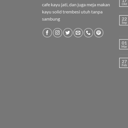
17
cafe kayu jati, dan juga meja makan
Okt
kayu solid trembesi utuh tanpa
sambung
22
Sep
01
Mar
27
Feb