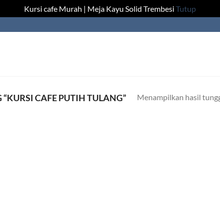
Kursi cafe Murah | Meja Kayu Solid Trembesi
Tutup
Menampilkan hasil tung
“KURSI CAFE PUTIH TULANG”