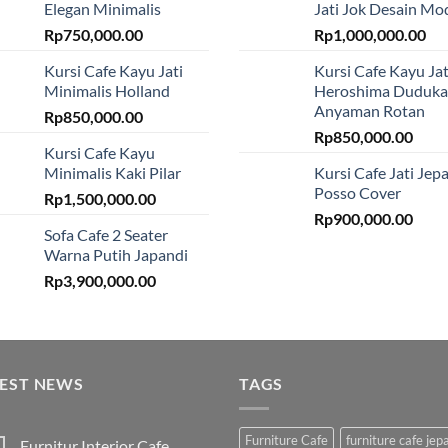
Elegan Minimalis
Jati Jok Desain Mo
Rp
750,000.00
Rp
1,000,000.00
Kursi Cafe Kayu Jati
Kursi Cafe Kayu Jat
Minimalis Holland
Heroshima Duduk
Anyaman Rotan
Rp
850,000.00
Rp
850,000.00
Kursi Cafe Kayu
Minimalis Kaki Pilar
Kursi Cafe Jati Jep
Posso Cover
Rp
1,500,000.00
Rp
900,000.00
Sofa Cafe 2 Seater
Warna Putih Japandi
Rp
3,900,000.00
TEST NEWS
TAGS
Furniture Cafe
furniture cafe jep
Furnitur Interior Cafe