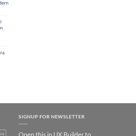
dern
i
an
ara
SIGNUP FOR NEWSLETTER
Open this in UX Builder to
ara