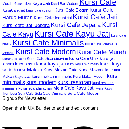
Kursi Cafe
Kursi Bar Kayu Jati
Murah
Kursi Bar Modern
Kursi Cafe
Kursi Cafe Elegan
KursiCafe.net
kursi cafe custom
Kursi Cafe Jati
Harga Murah
Kursi Cafe Industrial
Kursi
Kursi Cafe Jepara
Kursi cafe Jati Jepara
Kursi Cafe Kayu Jati
Cafe Kayu
kursi cafe
Kursi Cafe Minimalis
Kursi Cafe Minimalis
klasik
Kursi Cafe Modern
Kursi Cafe Murah
Modern
Kursi Cafe Unik
kursi jati
Kursi Cafe Scandinavian
Kursi Cafe Retro
kursi kayu jati
kursi kayu
kursi kayu
jepara
kursi kayu minimalis
Kursi Makan
solid
Kursi Makan Jati
Kursi Makan Cafe
Kursi
kursi
kursi makan minimalis
Makan Kayu Jati
Kursi Makan Modern
minimalis
kursi restoran
kursi modern
kursi restoran
Meja Cafe Kayu Jati
kursi scandinavian
Meja Kayu
minimalis
Sofa Cafe Modern
Trembesi
Sofa Cafe
Sofa Cafe Minimalis
Signup for Newsletter
Open this in UX Builder to add and edit content