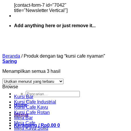
[contact-form-7 id="7042"
title="Newsletter Vertical"]
Add anything here or just remove it...
Beranda
/
Produk dengan tag “kursi cafe nyaman”
Saring
Diurutkan
Menampilkan semua 3 hasil
menurut
yang
Browse
terbaru
Pencarian
Kursi Bar
untuk:
Kursi Cafe Industrial
Home
Kursi Cafe Kayu
Kursi Cafe Rotan
Masuk
Meja Bar
Meja Cafe
Keranjang /
Rp
0.00
0
Meja Kayu Solid