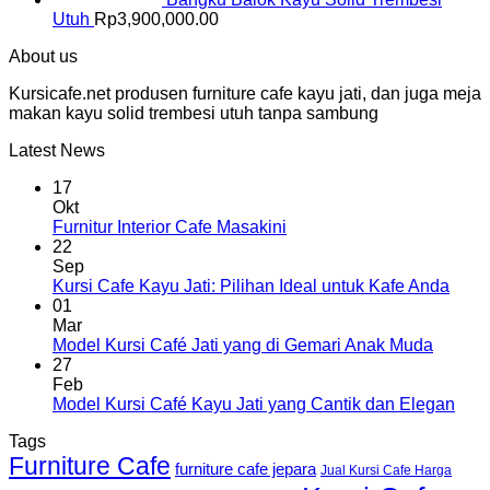
Utuh
Rp
3,900,000.00
About us
Kursicafe.net produsen furniture cafe kayu jati, dan juga meja
makan kayu solid trembesi utuh tanpa sambung
Latest News
17
Okt
Furnitur Interior Cafe Masakini
22
Sep
Kursi Cafe Kayu Jati: Pilihan Ideal untuk Kafe Anda
01
Mar
Model Kursi Café Jati yang di Gemari Anak Muda
27
Feb
Model Kursi Café Kayu Jati yang Cantik dan Elegan
Tags
Furniture Cafe
furniture cafe jepara
Jual Kursi Cafe Harga