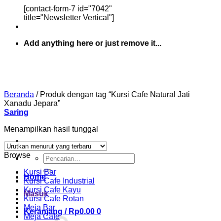
[contact-form-7 id="7042"
title="Newsletter Vertical"]
Add anything here or just remove it...
Beranda
/
Produk dengan tag “Kursi Cafe Natural Jati
Xanadu Jepara”
Saring
Menampilkan hasil tunggal
Browse
Pencarian
untuk:
Kursi Bar
Home
Kursi Cafe Industrial
Kursi Cafe Kayu
Masuk
Kursi Cafe Rotan
Meja Bar
Keranjang /
Rp
0.00
0
Meja Cafe