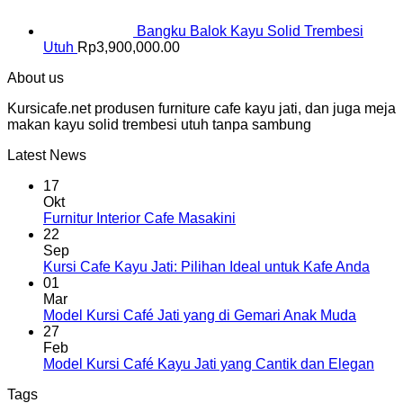
Bangku Balok Kayu Solid Trembesi
Utuh
Rp
3,900,000.00
About us
Kursicafe.net produsen furniture cafe kayu jati, dan juga meja
makan kayu solid trembesi utuh tanpa sambung
Latest News
17
Okt
Furnitur Interior Cafe Masakini
22
Sep
Kursi Cafe Kayu Jati: Pilihan Ideal untuk Kafe Anda
01
Mar
Model Kursi Café Jati yang di Gemari Anak Muda
27
Feb
Model Kursi Café Kayu Jati yang Cantik dan Elegan
Tags