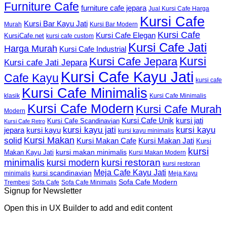
Furniture Cafe
furniture cafe jepara
Jual Kursi Cafe Harga
Kursi Cafe
Kursi Bar Kayu Jati
Murah
Kursi Bar Modern
Kursi Cafe
Kursi Cafe Elegan
KursiCafe.net
kursi cafe custom
Kursi Cafe Jati
Harga Murah
Kursi Cafe Industrial
Kursi
Kursi Cafe Jepara
Kursi cafe Jati Jepara
Kursi Cafe Kayu Jati
Cafe Kayu
kursi cafe
Kursi Cafe Minimalis
Kursi Cafe Minimalis
klasik
Kursi Cafe Modern
Kursi Cafe Murah
Modern
Kursi Cafe Unik
kursi jati
Kursi Cafe Scandinavian
Kursi Cafe Retro
kursi kayu jati
kursi kayu
kursi kayu
jepara
kursi kayu minimalis
Kursi Makan
solid
Kursi Makan Jati
Kursi Makan Cafe
Kursi
kursi
kursi makan minimalis
Makan Kayu Jati
Kursi Makan Modern
minimalis
kursi restoran
kursi modern
kursi restoran
Meja Cafe Kayu Jati
kursi scandinavian
Meja Kayu
minimalis
Sofa Cafe Modern
Trembesi
Sofa Cafe
Sofa Cafe Minimalis
Signup for Newsletter
Open this in UX Builder to add and edit content