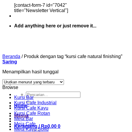
[contact-form-7 id="7042"
title="Newsletter Vertical"]
Add anything here or just remove it...
Beranda
/
Produk dengan tag “kursi cafe natural finishing”
Saring
Menampilkan hasil tunggal
Browse
Pencarian
Kursi Bar
untuk:
Kursi Cafe Industrial
Home
Kursi Cafe Kayu
Kursi Cafe Rotan
Masuk
Meja Bar
Meja Cafe
Keranjang /
Rp
0.00
0
Meja Kayu Solid