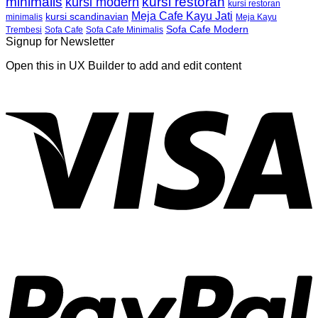
minimalis
kursi restoran
kursi modern
kursi restoran
Meja Cafe Kayu Jati
kursi scandinavian
Meja Kayu
minimalis
Sofa Cafe Modern
Trembesi
Sofa Cafe
Sofa Cafe Minimalis
Signup for Newsletter
Open this in UX Builder to add and edit content