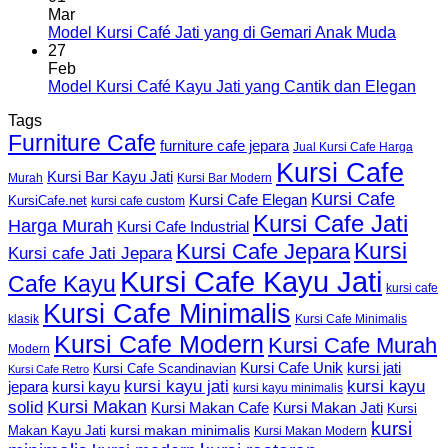
Mar
Model Kursi Café Jati yang di Gemari Anak Muda
27
Feb
Model Kursi Café Kayu Jati yang Cantik dan Elegan
Tags
Furniture Cafe
furniture cafe jepara
Jual Kursi Cafe Harga
Kursi Cafe
Kursi Bar Kayu Jati
Murah
Kursi Bar Modern
Kursi Cafe
Kursi Cafe Elegan
KursiCafe.net
kursi cafe custom
Kursi Cafe Jati
Harga Murah
Kursi Cafe Industrial
Kursi
Kursi Cafe Jepara
Kursi cafe Jati Jepara
Kursi Cafe Kayu Jati
Cafe Kayu
kursi cafe
Kursi Cafe Minimalis
Kursi Cafe Minimalis
klasik
Kursi Cafe Modern
Kursi Cafe Murah
Modern
Kursi Cafe Unik
kursi jati
Kursi Cafe Scandinavian
Kursi Cafe Retro
kursi kayu jati
kursi kayu
kursi kayu
jepara
kursi kayu minimalis
Kursi Makan
solid
Kursi Makan Jati
Kursi Makan Cafe
Kursi
kursi
kursi makan minimalis
Makan Kayu Jati
Kursi Makan Modern