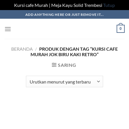
Kursi cafe Murah | Meja Kayu Solid Trembesi
Tutup
Skip
ADD ANYTHING HERE OR JUST REMOVE IT...
to
content
0
BERANDA
/
PRODUK DENGAN TAG “KURSI CAFE
MURAH JOK BIRU KAKI RETRO”
SARING