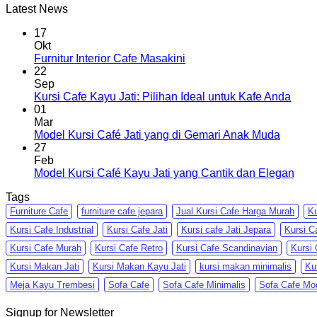
Latest News
17
Okt
Furnitur Interior Cafe Masakini
22
Sep
Kursi Cafe Kayu Jati: Pilihan Ideal untuk Kafe Anda
01
Mar
Model Kursi Café Jati yang di Gemari Anak Muda
27
Feb
Model Kursi Café Kayu Jati yang Cantik dan Elegan
Tags
Furniture Cafe
furniture cafe jepara
Jual Kursi Cafe Harga Murah
Ku
Kursi Cafe Industrial
Kursi Cafe Jati
Kursi cafe Jati Jepara
Kursi C
Kursi Cafe Murah
Kursi Cafe Retro
Kursi Cafe Scandinavian
Kursi 
Kursi Makan Jati
Kursi Makan Kayu Jati
kursi makan minimalis
Ku
Meja Kayu Trembesi
Sofa Cafe
Sofa Cafe Minimalis
Sofa Cafe Mo
Signup for Newsletter