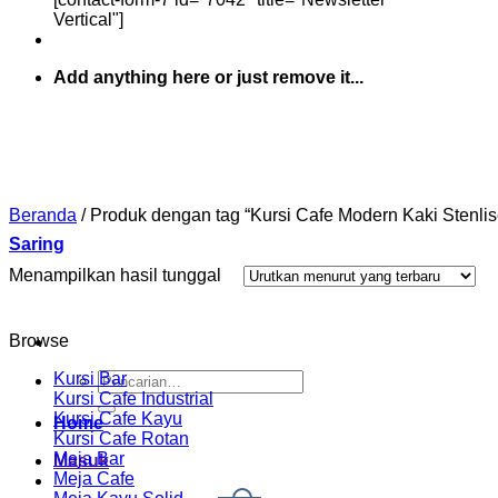
Vertical"]
Add anything here or just remove it...
Beranda
/
Produk dengan tag “Kursi Cafe Modern Kaki Stenlis
Saring
Menampilkan hasil tunggal
Browse
Kursi Bar
Pencarian
Kursi Cafe Industrial
untuk:
Kursi Cafe Kayu
Home
Kursi Cafe Rotan
Meja Bar
Masuk
Meja Cafe