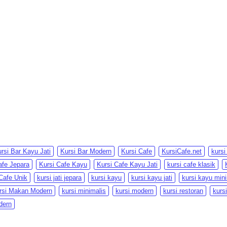
rsi Bar Kayu Jati
Kursi Bar Modern
Kursi Cafe
KursiCafe.net
kursi
afe Jepara
Kursi Cafe Kayu
Kursi Cafe Kayu Jati
kursi cafe klasik
Cafe Unik
kursi jati jepara
kursi kayu
kursi kayu jati
kursi kayu min
rsi Makan Modern
kursi minimalis
kursi modern
kursi restoran
kurs
dern