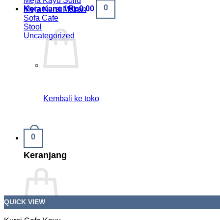
Meja Kayu Solid
0
Keranjang /
Rp
0.00
Meja Kursi Makan
Sofa Cafe
Stool
Uncategorized
Kembali ke toko
0
Keranjang
QUICK VIEW