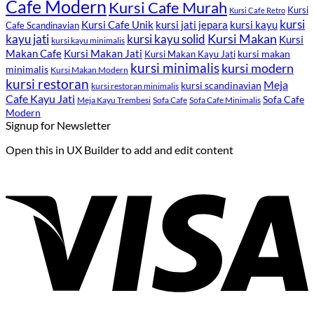
Cafe Modern
Kursi Cafe Murah
Kursi
Kursi Cafe Retro
kursi
Kursi Cafe Unik
kursi kayu
kursi jati jepara
Cafe Scandinavian
kayu jati
kursi kayu solid
Kursi Makan
Kursi
kursi kayu minimalis
Kursi Makan Jati
Makan Cafe
kursi makan
Kursi Makan Kayu Jati
kursi minimalis
kursi modern
minimalis
Kursi Makan Modern
kursi restoran
Meja
kursi scandinavian
kursi restoran minimalis
Cafe Kayu Jati
Sofa Cafe
Meja Kayu Trembesi
Sofa Cafe
Sofa Cafe Minimalis
Modern
Signup for Newsletter
Open this in UX Builder to add and edit content