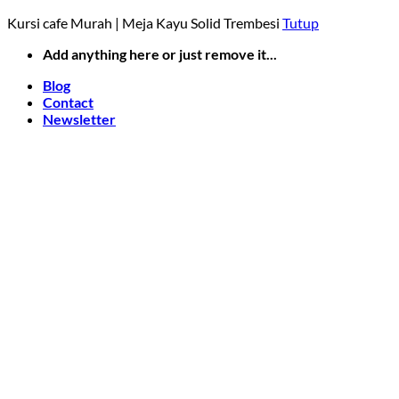
Kursi cafe Murah | Meja Kayu Solid Trembesi
Tutup
Skip
Add anything here or just remove it...
to
Blog
content
Contact
Newsletter