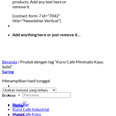
products. Add any text here or
remove it.
[contact-form-7 id="7042"
title="Newsletter Vertical"]
Add anything here or just remove it...
Beranda
/
Produk dengan tag “Kursi Cafe Minimalis Kayu
Solid”
Saring
Menampilkan hasil tunggal
Pencarian
Browse
untuk:
Kursi Bar
Home
Kursi Cafe Industrial
Kursi Cafe Kayu
Masuk