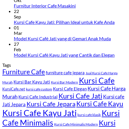
Okt
Furnitur Interior Cafe Masakini
22
Sep
Kursi Cafe Kayu Jati: Pilihan Ideal untuk Kafe Anda
01
Mar
Model Kursi Café Jati yang di Gemari Anak Muda
27
Feb
Model Kursi Café Kayu Jati yang Cantik dan Elegan
Tags
Furniture Cafe
furniture cafe jepara
Jual Kursi Cafe Harga
Kursi Cafe
Kursi Bar Kayu Jati
Murah
Kursi Bar Modern
Kursi Cafe Harga
Kursi Cafe Elegan
KursiCafe.net
kursi cafe custom
Kursi Cafe Jati
Murah
Kursi cafe
Kursi Cafe Industrial
Kursi Cafe Jepara
Kursi Cafe Kayu
Jati Jepara
Kursi Cafe Kayu Jati
Kursi
kursi cafe klasik
Cafe Minimalis
Kursi
Kursi Cafe Minimalis Modern