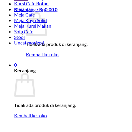
Kursi Cafe Rotan
Meja Bar
Keranjang /
Rp
0.00
0
Meja Cafe
Meja Kayu Solid
Meja Kursi Makan
Sofa Cafe
Stool
Uncategorized
Tidak ada produk di keranjang.
Kembali ke toko
0
Keranjang
Tidak ada produk di keranjang.
Kembali ke toko