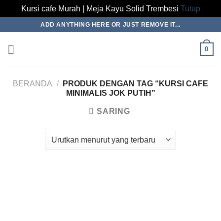
Kursi cafe Murah | Meja Kayu Solid Trembesi
Tutup
Skip
ADD ANYTHING HERE OR JUST REMOVE IT...
to
content
0
BERANDA
/
PRODUK DENGAN TAG “KURSI CAFE
MINIMALIS JOK PUTIH”
SARING