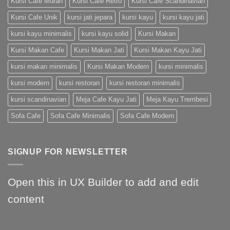
Kursi Cafe Murah
Kursi Cafe Retro
Kursi Cafe Scandinavian
Kursi Cafe Unik
kursi jati jepara
kursi kayu
kursi kayu jati
kursi kayu minimalis
kursi kayu solid
Kursi Makan
Kursi Makan Cafe
Kursi Makan Jati
Kursi Makan Kayu Jati
kursi makan minimalis
Kursi Makan Modern
kursi minimalis
kursi modern
kursi restoran
kursi restoran minimalis
kursi scandinavian
Meja Cafe Kayu Jati
Meja Kayu Trembesi
Sofa Cafe
Sofa Cafe Minimalis
Sofa Cafe Modern
SIGNUP FOR NEWSLETTER
Open this in UX Builder to add and edit
content