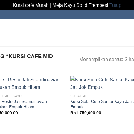
Kursi cafe Murah | Meja Kayu Solid Trembesi
Tutup
 “KURSI CAFE MID
Menampilkan semua 2 has
I CAFE KAYU
SOFA CAFE
i Resto Jati Scandinavian
Kursi Sofa Cefe Santai Kayu Jati 
kan Empuk Hitam
Empuk
50,000.00
Rp
1,750,000.00