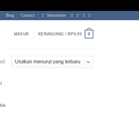
Blog
Contact
Newsletter
0
MASUK
KERANJANG /
RP
0.00
Diurutkan
il
menurut
yang
terbaru
Jok