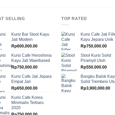
ST SELLING
TOP RATED
Kursi Bar Stool Kayu
Kursi Cafe Jati Fill
Jati Modern
Kayu Jepara Unik
Rp
600,000.00
Rp
750,000.00
Kursi Cafe Heroshima
Stool Kursi Solid
Kayu Jati Waerbased
Piramyd Utuh
Rp
750,000.00
Rp
550,000.00
Kursi Cafe Jati Jepara
Bangku Balok Kay
Empat Jari
Solid Trembesi Ut
Rp
650,000.00
Rp
3,900,000.00
Kursi Cafe Korea
Minimalis Terbaru
2020
Rp
750,000.00