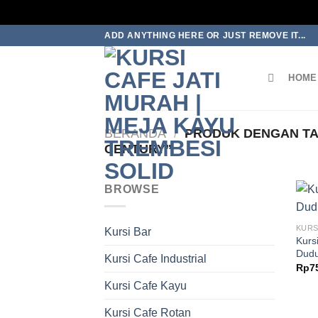
Skip
ADD ANYTHING HERE OR JUST REMOVE IT...
to
content
HOME
BERANDA
/
PRODUK DENGAN TAG
CENTURY”
BROWSE
KURS
Kursi Bar
Kurs
Dudu
Kursi Cafe Industrial
Rp
7
Kursi Cafe Kayu
Kursi Cafe Rotan