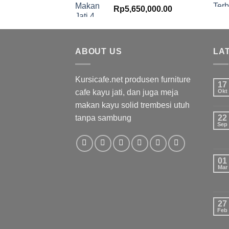
Rp
5,650,000.00
ABOUT US
LA
Kursicafe.net produsen furniture
17
cafe kayu jati, dan juga meja
Okt
makan kayu solid trembesi utuh
tanpa sambung
22
Sep
01
Mar
27
Feb