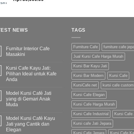
TEST NEWS
TAGS
Furniture Cafe
furniture cafe jep
Furnitur Interior Cafe
Masakini
Jual Kursi Cafe Harga Murah
Kursi Bar Kayu Jati
Kursi Cafe Kayu Jati:
Pilihan Ideal untuk Kafe
Kursi Bar Modern
Kursi Cafe
Anda
KursiCafe.net
kursi cafe custom
Model Kursi Café Jati
Kursi Cafe Elegan
yang di Gemari Anak
Muda
Kursi Cafe Harga Murah
Kursi Cafe Industrial
Kursi Cafe 
Model Kursi Café Kayu
Kursi cafe Jati Jepara
Jati yang Cantik dan
Elegan
Kursi Cafe Jepara
Kursi Cafe K