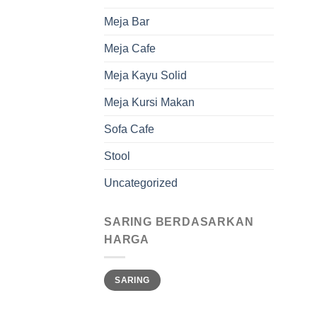
Meja Bar
Meja Cafe
Meja Kayu Solid
Meja Kursi Makan
Sofa Cafe
Stool
Uncategorized
SARING BERDASARKAN
HARGA
Harga
Harga
SARING
terendah
tertinggi