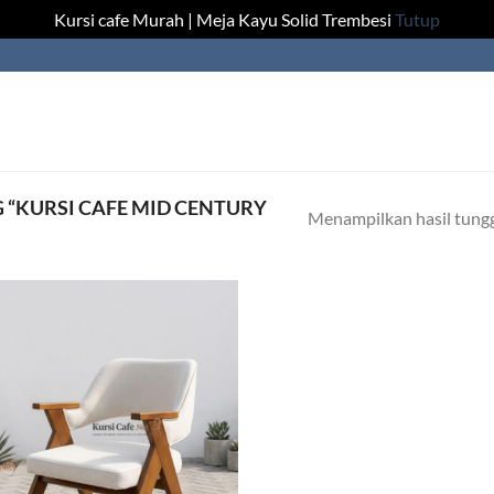
Kursi cafe Murah | Meja Kayu Solid Trembesi
Tutup
“KURSI CAFE MID CENTURY
Menampilkan hasil tung