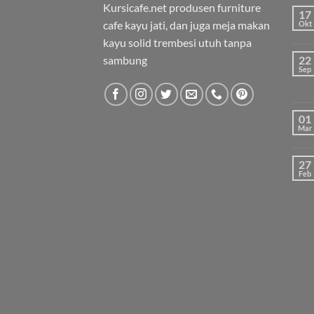
Kursicafe.net produsen furniture
17
cafe kayu jati, dan juga meja makan
Okt
kayu solid trembesi utuh tanpa
sambung
22
Sep
01
Mar
27
Feb