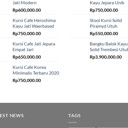
Jati Modern
Kayu Jepara Unik
Rp
600,000.00
Rp
750,000.00
Kursi Cafe Heroshima
Stool Kursi Solid
Kayu Jati Waerbased
Piramyd Utuh
Rp
750,000.00
Rp
550,000.00
Kursi Cafe Jati Jepara
Bangku Balok Kayu
Empat Jari
Solid Trembesi Utu
Rp
650,000.00
Rp
3,900,000.00
Kursi Cafe Korea
Minimalis Terbaru 2020
Rp
750,000.00
TEST NEWS
TAGS