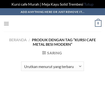
Kursi cafe Murah | Meja Kayu Solid Trembesi
Tutup
Skip
ADD ANYTHING HERE OR JUST REMOVE IT...
to
content
0
BERANDA
/
PRODUK DENGAN TAG “KURSI CAFE
METAL BESI MODERN”
SARING