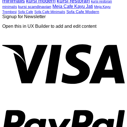
minimalis
kursi restoran
kursi modern
kursi restoran
Meja Cafe Kayu Jati
kursi scandinavian
Meja Kayu
minimalis
Sofa Cafe Modern
Trembesi
Sofa Cafe
Sofa Cafe Minimalis
Signup for Newsletter
Open this in UX Builder to add and edit content