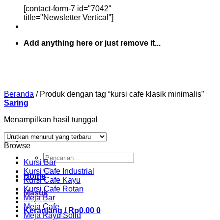
[contact-form-7 id="7042"
title="Newsletter Vertical"]
Add anything here or just remove it...
Beranda
/
Produk dengan tag “kursi cafe klasik minimalis”
Saring
Menampilkan hasil tunggal
Browse
Pencarian
Kursi Bar
untuk:
Kursi Cafe Industrial
Home
Kursi Cafe Kayu
Kursi Cafe Rotan
Masuk
Meja Bar
Meja Cafe
Keranjang /
Rp
0.00
0
Meja Kayu Solid