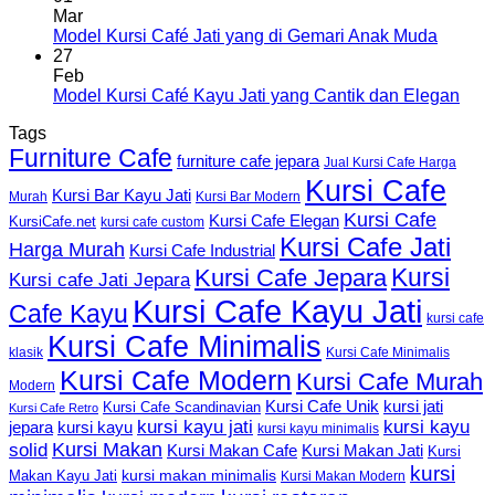
Mar
Model Kursi Café Jati yang di Gemari Anak Muda
27
Feb
Model Kursi Café Kayu Jati yang Cantik dan Elegan
Tags
Furniture Cafe
furniture cafe jepara
Jual Kursi Cafe Harga
Kursi Cafe
Kursi Bar Kayu Jati
Murah
Kursi Bar Modern
Kursi Cafe
Kursi Cafe Elegan
KursiCafe.net
kursi cafe custom
Kursi Cafe Jati
Harga Murah
Kursi Cafe Industrial
Kursi
Kursi Cafe Jepara
Kursi cafe Jati Jepara
Kursi Cafe Kayu Jati
Cafe Kayu
kursi cafe
Kursi Cafe Minimalis
Kursi Cafe Minimalis
klasik
Kursi Cafe Modern
Kursi Cafe Murah
Modern
Kursi Cafe Unik
kursi jati
Kursi Cafe Scandinavian
Kursi Cafe Retro
kursi kayu jati
kursi kayu
kursi kayu
jepara
kursi kayu minimalis
Kursi Makan
solid
Kursi Makan Jati
Kursi Makan Cafe
Kursi
kursi
kursi makan minimalis
Makan Kayu Jati
Kursi Makan Modern