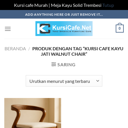
Kursi cafe Murah | Meja Kayu Solid Trembesi
Tutup
Skip
ADD ANYTHING HERE OR JUST REMOVE IT...
to
content
0
BERANDA
/
PRODUK DENGAN TAG “KURSI CAFE KAYU
JATI WALNUT CHAIR”
SARING