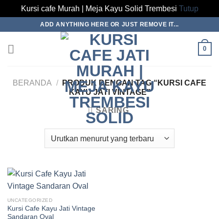
Kursi cafe Murah | Meja Kayu Solid Trembesi
Tutup
Skip
ADD ANYTHING HERE OR JUST REMOVE IT...
to
content
0
BERANDA
/
PRODUK DENGAN TAG “KURSI CAFE
KAYU JATI VINTAGE”
SARING
UNCATEGORIZED
Kursi Cafe Kayu Jati Vintage
Sandaran Oval