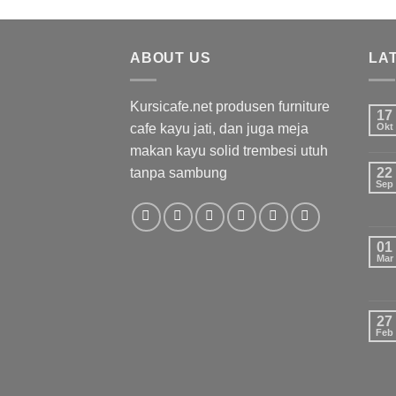
ABOUT US
LA
Kursicafe.net produsen furniture
17
cafe kayu jati, dan juga meja
Okt
makan kayu solid trembesi utuh
tanpa sambung
22
Sep
01
Mar
27
Feb