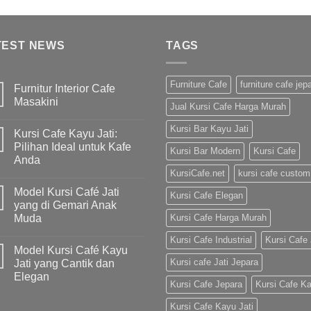
TEST NEWS
TAGS
Furniture Cafe
furniture cafe jep
Furnitur Interior Cafe
Masakini
Jual Kursi Cafe Harga Murah
Kursi Bar Kayu Jati
Kursi Cafe Kayu Jati:
Pilihan Ideal untuk Kafe
Kursi Bar Modern
Kursi Cafe
Anda
KursiCafe.net
kursi cafe custom
Model Kursi Café Jati
Kursi Cafe Elegan
yang di Gemari Anak
Muda
Kursi Cafe Harga Murah
Kursi Cafe Industrial
Kursi Cafe 
Model Kursi Café Kayu
Kursi cafe Jati Jepara
Jati yang Cantik dan
Elegan
Kursi Cafe Jepara
Kursi Cafe K
Kursi Cafe Kayu Jati