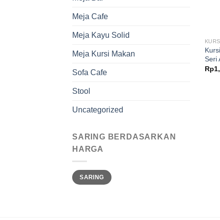
Meja Cafe
Meja Kayu Solid
KURS
Kurs
Meja Kursi Makan
Seri
Rp
1
Sofa Cafe
Stool
Uncategorized
SARING BERDASARKAN
HARGA
Harga
Harga
SARING
terendah
tertinggi