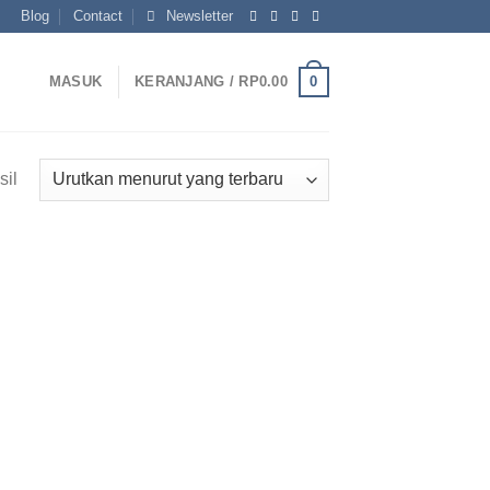
Blog
Contact
Newsletter
0
MASUK
KERANJANG /
RP
0.00
Diurutkan
il
menurut
yang
terbaru