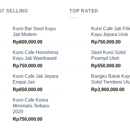
ST SELLING
TOP RATED
Kursi Bar Stool Kayu
Kursi Cafe Jati Fill
Jati Modern
Kayu Jepara Unik
Rp
600,000.00
Rp
750,000.00
Kursi Cafe Heroshima
Stool Kursi Solid
Kayu Jati Waerbased
Piramyd Utuh
Rp
750,000.00
Rp
550,000.00
Kursi Cafe Jati Jepara
Bangku Balok Kay
Empat Jari
Solid Trembesi Ut
Rp
650,000.00
Rp
3,900,000.00
Kursi Cafe Korea
Minimalis Terbaru
2020
Rp
750,000.00