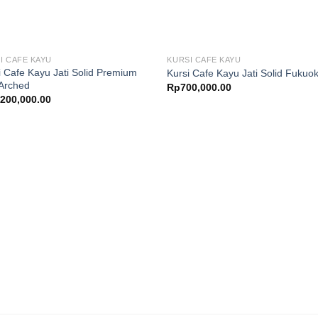
I CAFE KAYU
KURSI CAFE KAYU
i Cafe Kayu Jati Solid Premium
Kursi Cafe Kayu Jati Solid Fukuo
 Arched
Rp
700,000.00
,200,000.00