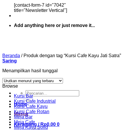
[contact-form-7 id="7042"
title="Newsletter Vertical"]
Add anything here or just remove it...
Beranda
/
Produk dengan tag “Kursi Cafe Kayu Jati Satra”
Saring
Menampilkan hasil tunggal
Browse
Pencarian
Kursi Bar
untuk:
Kursi Cafe Industrial
Home
Kursi Cafe Kayu
Kursi Cafe Rotan
Masuk
Meja Bar
Meja Cafe
Keranjang /
Rp
0.00
0
Meja Kayu Solid