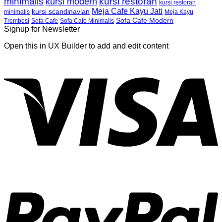
minimalis
kursi restoran
kursi modern
kursi restoran
Meja Cafe Kayu Jati
kursi scandinavian
Meja Kayu
minimalis
Sofa Cafe Modern
Trembesi
Sofa Cafe
Sofa Cafe Minimalis
Signup for Newsletter
Open this in UX Builder to add and edit content