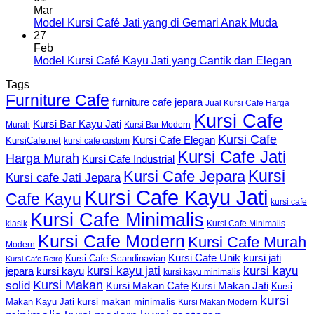
Mar
Model Kursi Café Jati yang di Gemari Anak Muda
27
Feb
Model Kursi Café Kayu Jati yang Cantik dan Elegan
Tags
Furniture Cafe
furniture cafe jepara
Jual Kursi Cafe Harga
Kursi Cafe
Kursi Bar Kayu Jati
Murah
Kursi Bar Modern
Kursi Cafe
Kursi Cafe Elegan
KursiCafe.net
kursi cafe custom
Kursi Cafe Jati
Harga Murah
Kursi Cafe Industrial
Kursi
Kursi Cafe Jepara
Kursi cafe Jati Jepara
Kursi Cafe Kayu Jati
Cafe Kayu
kursi cafe
Kursi Cafe Minimalis
Kursi Cafe Minimalis
klasik
Kursi Cafe Modern
Kursi Cafe Murah
Modern
Kursi Cafe Unik
kursi jati
Kursi Cafe Scandinavian
Kursi Cafe Retro
kursi kayu jati
kursi kayu
kursi kayu
jepara
kursi kayu minimalis
Kursi Makan
solid
Kursi Makan Jati
Kursi Makan Cafe
Kursi
kursi
kursi makan minimalis
Makan Kayu Jati
Kursi Makan Modern