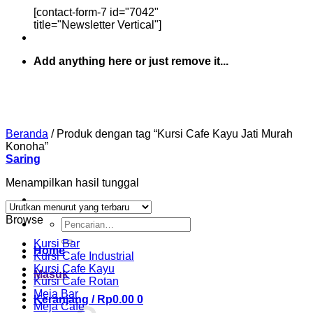
[contact-form-7 id="7042"
title="Newsletter Vertical"]
Add anything here or just remove it...
Beranda
/
Produk dengan tag “Kursi Cafe Kayu Jati Murah
Konoha”
Saring
Menampilkan hasil tunggal
Browse
Pencarian
untuk:
Kursi Bar
Home
Kursi Cafe Industrial
Kursi Cafe Kayu
Masuk
Kursi Cafe Rotan
Meja Bar
Keranjang /
Rp
0.00
0
Meja Cafe