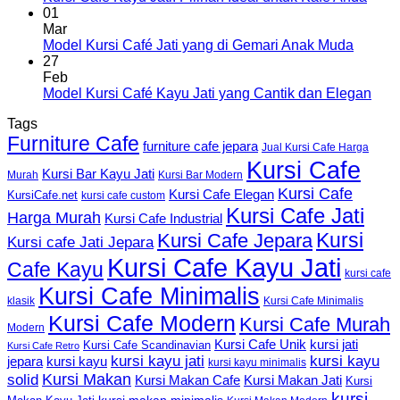
01
Mar
Model Kursi Café Jati yang di Gemari Anak Muda
27
Feb
Model Kursi Café Kayu Jati yang Cantik dan Elegan
Tags
Furniture Cafe
furniture cafe jepara
Jual Kursi Cafe Harga
Kursi Cafe
Kursi Bar Kayu Jati
Murah
Kursi Bar Modern
Kursi Cafe
Kursi Cafe Elegan
KursiCafe.net
kursi cafe custom
Kursi Cafe Jati
Harga Murah
Kursi Cafe Industrial
Kursi
Kursi Cafe Jepara
Kursi cafe Jati Jepara
Kursi Cafe Kayu Jati
Cafe Kayu
kursi cafe
Kursi Cafe Minimalis
Kursi Cafe Minimalis
klasik
Kursi Cafe Modern
Kursi Cafe Murah
Modern
Kursi Cafe Unik
kursi jati
Kursi Cafe Scandinavian
Kursi Cafe Retro
kursi kayu jati
kursi kayu
kursi kayu
jepara
kursi kayu minimalis
Kursi Makan
solid
Kursi Makan Jati
Kursi Makan Cafe
Kursi
kursi