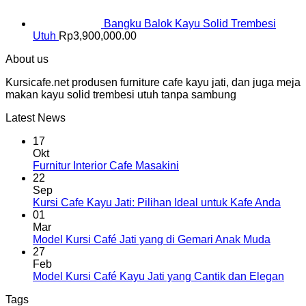
Bangku Balok Kayu Solid Trembesi
Utuh
Rp
3,900,000.00
About us
Kursicafe.net produsen furniture cafe kayu jati, dan juga meja
makan kayu solid trembesi utuh tanpa sambung
Latest News
17
Okt
Furnitur Interior Cafe Masakini
22
Sep
Kursi Cafe Kayu Jati: Pilihan Ideal untuk Kafe Anda
01
Mar
Model Kursi Café Jati yang di Gemari Anak Muda
27
Feb
Model Kursi Café Kayu Jati yang Cantik dan Elegan
Tags