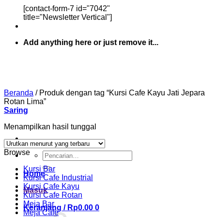
[contact-form-7 id="7042"
title="Newsletter Vertical"]
Add anything here or just remove it...
Beranda
/
Produk dengan tag “Kursi Cafe Kayu Jati Jepara
Rotan Lima”
Saring
Menampilkan hasil tunggal
Browse
Pencarian
untuk:
Kursi Bar
Home
Kursi Cafe Industrial
Kursi Cafe Kayu
Masuk
Kursi Cafe Rotan
Meja Bar
Keranjang /
Rp
0.00
0
Meja Cafe