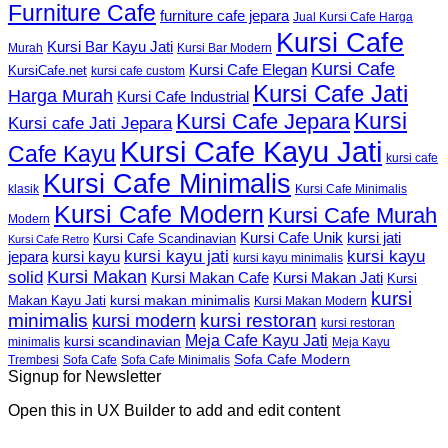
Furniture Cafe
furniture cafe jepara
Jual Kursi Cafe Harga
Kursi Cafe
Kursi Bar Kayu Jati
Murah
Kursi Bar Modern
Kursi Cafe
Kursi Cafe Elegan
KursiCafe.net
kursi cafe custom
Kursi Cafe Jati
Harga Murah
Kursi Cafe Industrial
Kursi
Kursi Cafe Jepara
Kursi cafe Jati Jepara
Kursi Cafe Kayu Jati
Cafe Kayu
kursi cafe
Kursi Cafe Minimalis
Kursi Cafe Minimalis
klasik
Kursi Cafe Modern
Kursi Cafe Murah
Modern
Kursi Cafe Unik
kursi jati
Kursi Cafe Scandinavian
Kursi Cafe Retro
kursi kayu jati
kursi kayu
kursi kayu
jepara
kursi kayu minimalis
Kursi Makan
solid
Kursi Makan Jati
Kursi Makan Cafe
Kursi
kursi
kursi makan minimalis
Makan Kayu Jati
Kursi Makan Modern
minimalis
kursi restoran
kursi modern
kursi restoran
Meja Cafe Kayu Jati
kursi scandinavian
Meja Kayu
minimalis
Sofa Cafe Modern
Trembesi
Sofa Cafe
Sofa Cafe Minimalis
Signup for Newsletter
Open this in UX Builder to add and edit content