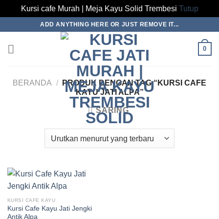
Kursi cafe Murah | Meja Kayu Solid Trembesi
Tutup
Skip
ADD ANYTHING HERE OR JUST REMOVE IT...
to
content
0
BERANDA
/
PRODUK DENGAN TAG “KURSI CAFE
KAYU JATI ALPA”
SARING
KURSI CAFE KAYU
Kursi Cafe Kayu Jati Jengki
Antik Alpa