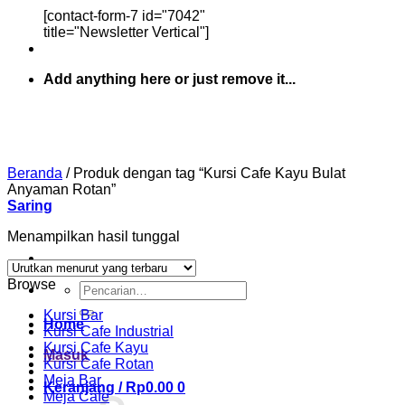
[contact-form-7 id="7042"
title="Newsletter Vertical"]
Add anything here or just remove it...
Beranda
/
Produk dengan tag “Kursi Cafe Kayu Bulat
Anyaman Rotan”
Saring
Menampilkan hasil tunggal
Browse
Pencarian
untuk:
Kursi Bar
Home
Kursi Cafe Industrial
Kursi Cafe Kayu
Masuk
Kursi Cafe Rotan
Meja Bar
Keranjang /
Rp
0.00
0
Meja Cafe