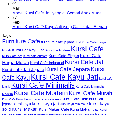
01
Mar
Model Kursi Café Jati yang di Gemari Anak Muda
27
Feb
Model Kursi Café Kayu Jati yang Cantik dan Elegan
Tags
Furniture Cafe
furniture cafe jepara
Jual Kursi Cafe Harga
Kursi Cafe
Kursi Bar Kayu Jati
Murah
Kursi Bar Modern
Kursi Cafe
Kursi Cafe Elegan
KursiCafe.net
kursi cafe custom
Kursi Cafe Jati
Harga Murah
Kursi Cafe Industrial
Kursi
Kursi Cafe Jepara
Kursi cafe Jati Jepara
Kursi Cafe Kayu Jati
Cafe Kayu
kursi cafe
Kursi Cafe Minimalis
Kursi Cafe Minimalis
klasik
Kursi Cafe Modern
Kursi Cafe Murah
Modern
Kursi Cafe Unik
kursi jati
Kursi Cafe Scandinavian
Kursi Cafe Retro
kursi kayu jati
kursi kayu
kursi kayu
jepara
kursi kayu minimalis
Kursi Makan
solid
Kursi Makan Jati
Kursi Makan Cafe
Kursi
kursi