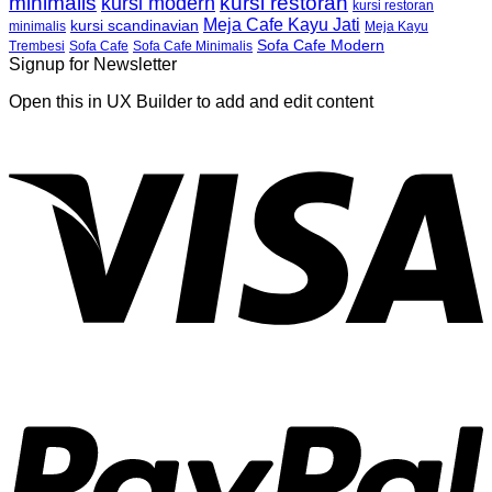
minimalis
kursi restoran
kursi modern
kursi restoran
Meja Cafe Kayu Jati
kursi scandinavian
Meja Kayu
minimalis
Sofa Cafe Modern
Trembesi
Sofa Cafe
Sofa Cafe Minimalis
Signup for Newsletter
Open this in UX Builder to add and edit content