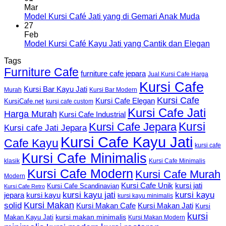
Mar
Model Kursi Café Jati yang di Gemari Anak Muda
27
Feb
Model Kursi Café Kayu Jati yang Cantik dan Elegan
Tags
Furniture Cafe
furniture cafe jepara
Jual Kursi Cafe Harga
Kursi Cafe
Kursi Bar Kayu Jati
Murah
Kursi Bar Modern
Kursi Cafe
Kursi Cafe Elegan
KursiCafe.net
kursi cafe custom
Kursi Cafe Jati
Harga Murah
Kursi Cafe Industrial
Kursi
Kursi Cafe Jepara
Kursi cafe Jati Jepara
Kursi Cafe Kayu Jati
Cafe Kayu
kursi cafe
Kursi Cafe Minimalis
Kursi Cafe Minimalis
klasik
Kursi Cafe Modern
Kursi Cafe Murah
Modern
Kursi Cafe Unik
kursi jati
Kursi Cafe Scandinavian
Kursi Cafe Retro
kursi kayu jati
kursi kayu
kursi kayu
jepara
kursi kayu minimalis
Kursi Makan
solid
Kursi Makan Jati
Kursi Makan Cafe
Kursi
kursi
kursi makan minimalis
Makan Kayu Jati
Kursi Makan Modern