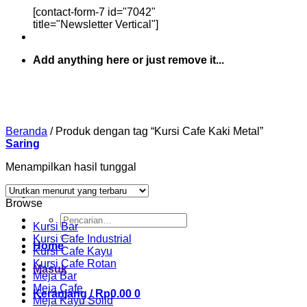
[contact-form-7 id="7042"
title="Newsletter Vertical"]
Add anything here or just remove it...
Beranda
/
Produk dengan tag “Kursi Cafe Kaki Metal”
Saring
Menampilkan hasil tunggal
Browse
Pencarian
Kursi Bar
untuk:
Kursi Cafe Industrial
Home
Kursi Cafe Kayu
Kursi Cafe Rotan
Masuk
Meja Bar
Meja Cafe
Keranjang /
Rp
0.00
0
Meja Kayu Solid