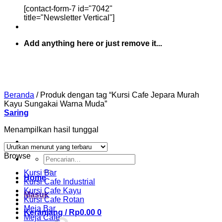
[contact-form-7 id="7042"
title="Newsletter Vertical"]
Add anything here or just remove it...
Beranda
/
Produk dengan tag “Kursi Cafe Jepara Murah
Kayu Sungakai Warna Muda”
Saring
Menampilkan hasil tunggal
Browse
Pencarian
untuk:
Kursi Bar
Home
Kursi Cafe Industrial
Kursi Cafe Kayu
Masuk
Kursi Cafe Rotan
Meja Bar
Keranjang /
Rp
0.00
0
Meja Cafe