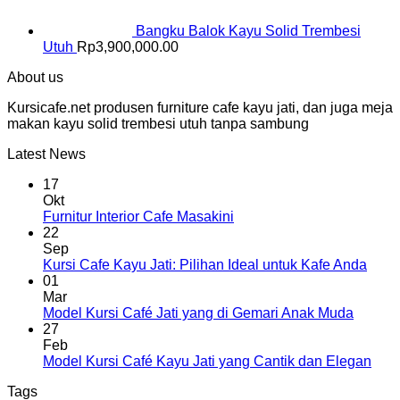
Bangku Balok Kayu Solid Trembesi
Utuh
Rp
3,900,000.00
About us
Kursicafe.net produsen furniture cafe kayu jati, dan juga meja
makan kayu solid trembesi utuh tanpa sambung
Latest News
17
Okt
Furnitur Interior Cafe Masakini
22
Sep
Kursi Cafe Kayu Jati: Pilihan Ideal untuk Kafe Anda
01
Mar
Model Kursi Café Jati yang di Gemari Anak Muda
27
Feb
Model Kursi Café Kayu Jati yang Cantik dan Elegan
Tags