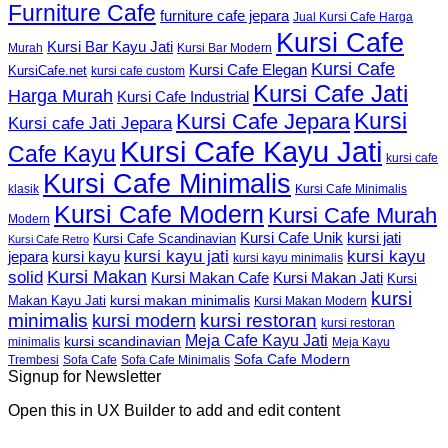
Furniture Cafe
furniture cafe jepara
Jual Kursi Cafe Harga
Kursi Cafe
Kursi Bar Kayu Jati
Murah
Kursi Bar Modern
Kursi Cafe
Kursi Cafe Elegan
KursiCafe.net
kursi cafe custom
Kursi Cafe Jati
Harga Murah
Kursi Cafe Industrial
Kursi
Kursi Cafe Jepara
Kursi cafe Jati Jepara
Kursi Cafe Kayu Jati
Cafe Kayu
kursi cafe
Kursi Cafe Minimalis
Kursi Cafe Minimalis
klasik
Kursi Cafe Modern
Kursi Cafe Murah
Modern
Kursi Cafe Unik
kursi jati
Kursi Cafe Scandinavian
Kursi Cafe Retro
kursi kayu jati
kursi kayu
kursi kayu
jepara
kursi kayu minimalis
Kursi Makan
solid
Kursi Makan Jati
Kursi Makan Cafe
Kursi
kursi
kursi makan minimalis
Makan Kayu Jati
Kursi Makan Modern
minimalis
kursi restoran
kursi modern
kursi restoran
Meja Cafe Kayu Jati
kursi scandinavian
Meja Kayu
minimalis
Sofa Cafe Modern
Trembesi
Sofa Cafe
Sofa Cafe Minimalis
Signup for Newsletter
Open this in UX Builder to add and edit content