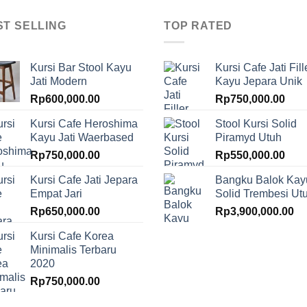
ST SELLING
TOP RATED
Kursi Bar Stool Kayu
Kursi Cafe Jati Fill
Jati Modern
Kayu Jepara Unik
Rp
600,000.00
Rp
750,000.00
Kursi Cafe Heroshima
Stool Kursi Solid
Kayu Jati Waerbased
Piramyd Utuh
Rp
750,000.00
Rp
550,000.00
Kursi Cafe Jati Jepara
Bangku Balok Kay
Empat Jari
Solid Trembesi Ut
Rp
650,000.00
Rp
3,900,000.00
Kursi Cafe Korea
Minimalis Terbaru
2020
Rp
750,000.00