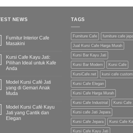
TEST NEWS
TAGS
Furniture Cafe
furniture cafe jep
Furnitur Interior Cafe
Masakini
Jual Kursi Cafe Harga Murah
Kursi Bar Kayu Jati
Kursi Cafe Kayu Jati:
Pilihan Ideal untuk Kafe
Kursi Bar Modern
Kursi Cafe
Anda
KursiCafe.net
kursi cafe custom
Model Kursi Café Jati
Kursi Cafe Elegan
yang di Gemari Anak
Muda
Kursi Cafe Harga Murah
Kursi Cafe Industrial
Kursi Cafe 
Model Kursi Café Kayu
Kursi cafe Jati Jepara
Jati yang Cantik dan
Elegan
Kursi Cafe Jepara
Kursi Cafe K
Kursi Cafe Kayu Jati