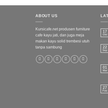
ABOUT US
LA
Kursicafe.net produsen furniture
17
cafe kayu jati, dan juga meja
Okt
makan kayu solid trembesi utuh
tanpa sambung
22
Sep
01
Mar
27
Feb