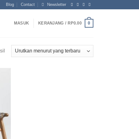
Blog
Contact
Newsletter
0
MASUK
KERANJANG /
RP
0.00
Diurutkan
il
menurut
yang
terbaru