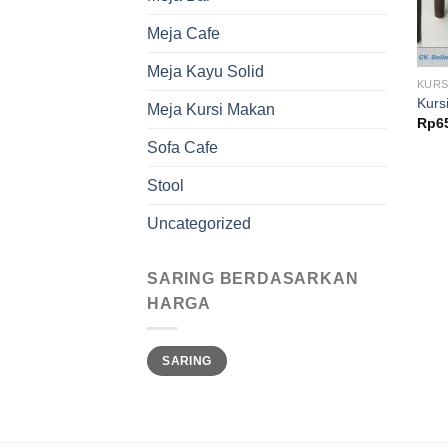
Meja Cafe
Meja Kayu Solid
KURS
Kurs
Meja Kursi Makan
Rp
6
Sofa Cafe
Stool
Uncategorized
SARING BERDASARKAN
HARGA
Harga
Harga
SARING
terendah
tertinggi