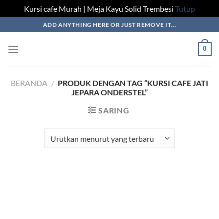
Kursi cafe Murah | Meja Kayu Solid Trembesi
Tutup
Skip
ADD ANYTHING HERE OR JUST REMOVE IT...
to
content
0
BERANDA
/
PRODUK DENGAN TAG “KURSI CAFE JATI
JEPARA ONDERSTEL”
SARING