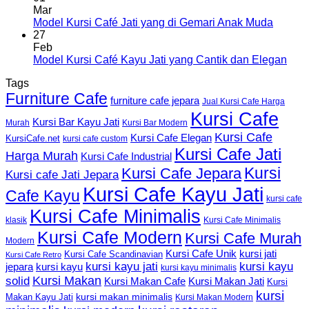
Mar
Model Kursi Café Jati yang di Gemari Anak Muda
27
Feb
Model Kursi Café Kayu Jati yang Cantik dan Elegan
Tags
Furniture Cafe
furniture cafe jepara
Jual Kursi Cafe Harga
Kursi Cafe
Kursi Bar Kayu Jati
Murah
Kursi Bar Modern
Kursi Cafe
Kursi Cafe Elegan
KursiCafe.net
kursi cafe custom
Kursi Cafe Jati
Harga Murah
Kursi Cafe Industrial
Kursi
Kursi Cafe Jepara
Kursi cafe Jati Jepara
Kursi Cafe Kayu Jati
Cafe Kayu
kursi cafe
Kursi Cafe Minimalis
Kursi Cafe Minimalis
klasik
Kursi Cafe Modern
Kursi Cafe Murah
Modern
Kursi Cafe Unik
kursi jati
Kursi Cafe Scandinavian
Kursi Cafe Retro
kursi kayu jati
kursi kayu
kursi kayu
jepara
kursi kayu minimalis
Kursi Makan
solid
Kursi Makan Jati
Kursi Makan Cafe
Kursi
kursi
kursi makan minimalis
Makan Kayu Jati
Kursi Makan Modern