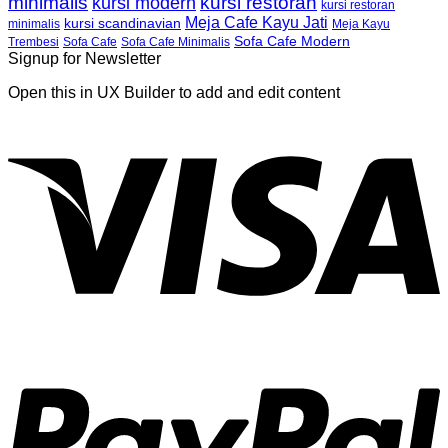
minimalis
kursi restoran
kursi modern
kursi restoran
Meja Cafe Kayu Jati
kursi scandinavian
Meja Kayu
minimalis
Sofa Cafe Modern
Trembesi
Sofa Cafe
Sofa Cafe Minimalis
Signup for Newsletter
Open this in UX Builder to add and edit content