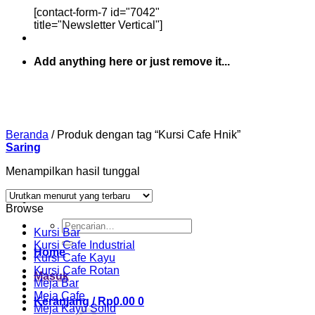
[contact-form-7 id="7042"
title="Newsletter Vertical"]
Add anything here or just remove it...
Beranda
/
Produk dengan tag “Kursi Cafe Hnik”
Saring
Menampilkan hasil tunggal
Browse
Pencarian
Kursi Bar
untuk:
Kursi Cafe Industrial
Home
Kursi Cafe Kayu
Kursi Cafe Rotan
Masuk
Meja Bar
Meja Cafe
Keranjang /
Rp
0.00
0
Meja Kayu Solid