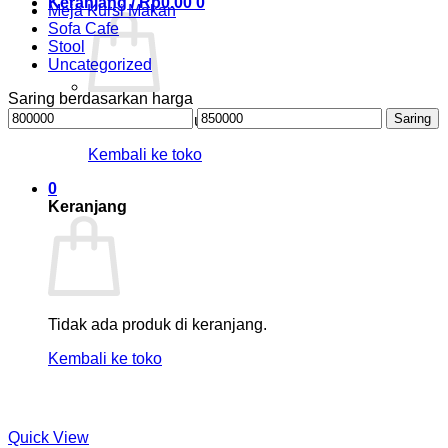
Keranjang /
Rp
0.00
0
Meja Kursi Makan
Sofa Cafe
Stool
Uncategorized
Saring berdasarkan harga
Harga
Harga
Saring
Tidak ada produk di keranjang.
terendah
tertinggi
Kembali ke toko
0
Keranjang
Tidak ada produk di keranjang.
Kembali ke toko
Quick View