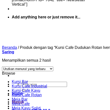
Vertical"]
Add anything here or just remove it...
Beranda
/
Produk dengan tag “Kursi Cafe Dudukan Rotan Iver
Saring
Diurutkan
Menampilkan semua 2 hasil
menurut
yang
Browse
terbaru
Kursi Bar
Pencarian
Kursi Cafe Industrial
untuk:
Kursi Cafe Kayu
Home
Kursi Cafe Rotan
Meja Bar
Masuk
Meja Cafe
Meja Kayu Solid